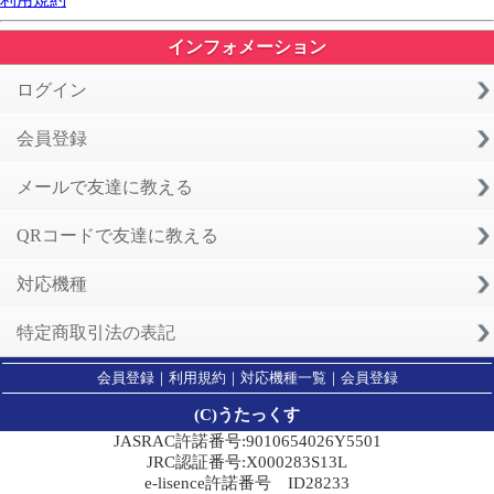
利用規約
インフォメーション
ログイン
会員登録
メールで友達に教える
QRコードで友達に教える
対応機種
特定商取引法の表記
会員登録
｜
利用規約
｜
対応機種一覧
｜
会員登録
(C)うたっくす
JASRAC許諾番号:9010654026Y5501
JRC認証番号:X000283S13L
e-lisence許諾番号 ID28233