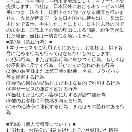
当社は、日本国内での利用を前提として、本サービスを
提供します。当社は、日本国外における本サービスの利
用につき、法令上、技術上その他いかなる保証も行いま
せん。会員が音楽データを日本国外に持ち出し、又は日
本国外で表示、再生したことにより、日本国以外の国で
の法令上、宗教上その他の理由による問題、紛争等が生
じた場合、当社は一切責任を負いません。
■第7条（禁止行為）■
1.本サービスをご利用頂くにあたり、お客様は、以下各
号に定める行為を行ってはならないものとします。
(1)犯罪行為、または犯罪行為に結びつく行為、もしくは
公序良俗に反する行為、並びにその恐れのある行為
(2)他のお客様または第三者の財産、名誉、プライバシー
等を侵害する行為
(3)虚偽の情報の提供および不正な目的で利用する行為
(4)本サービスの運営を妨げる行為
(5)当社または他のお客様に対する誹謗中傷行為
(6)他のお客様に不快感を与える行為
(7)その他法令に違反する行為、またはその恐れのある行
為
■第8条（個人情報等について）■
1.当社は、お客様の同意を得た上でご登録頂いた情報