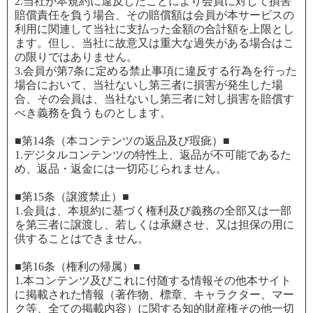
2.当社が本規約に違反したことにより会員に対して損害
賠償責任を負う場合、その賠償額は会員が本サービスの
利用に関連して当社に支払った金額の合計額を上限とし
ます。但し、当社に故意又は重大な過失がある場合はこ
の限りではありません。
3.会員が第7条に定める禁止事項に違反する行為を行った
場合において、当社ないし第三者に損害が発生した場
合、その会員は、当社ないし第三者に対し損害を賠償す
べき義務を負うものとします。
■第14条（本コンテンツの返品及び瑕疵）■
1.デジタルコンテンツの特性上、返品が不可能であるた
め、返品・返金には一切応じられません。
■第15条（譲渡禁止）■
1.会員は、本規約に基づく権利及び義務の全部又は一部
を第三者に譲渡し、若しくは承継させ、又は担保の用に
供することはできません。
■第16条（権利の帰属）■
1.本コンテンツ及びこれに付随する情報その他本サイト
に掲載された情報（著作物、標章、キャラクター、マー
ク等、全ての掲載内容）に関する知的財産権その他一切