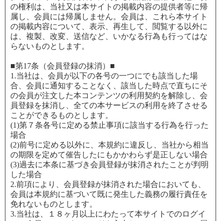
の権利は、当社又は本サイトの掲載内容の提供者等に帰
属し、会員には帰属しません。会員は、これら本サイト
の掲載内容について、表示、再生して、閲覧する以外に
は、複製、改変、送信など、いかなる行為も行ってはな
らないものとします。
■第17条（会員登録の抹消）■
1.当社は、会員が以下の各号の一つにでも該当した場
合、会員に通知することなく、該当した時点で直ちにそ
の会員が注文した本コンテンツの利用契約を解除し、会
員登録を抹消し、全ての本サービスの利用を終了させる
ことができるものとします。
(1)第７条各号に定める禁止事項に該当する行為を行った
場合
(2)前号に定める以外に、本規約に違反し、当社から相当
の期限を定めて催告したにもかかわらず是正しない場合
(3)過去に本条に基づき会員登録が抹消されたことが判明
した場合
2.前項により、会員登録が抹消された場合においても、
会員は本規約に基づいて既に発生した義務の履行責任を
免れないものとします。
3.当社は、１８ヶ月以上にわたって本サイトでのログイ