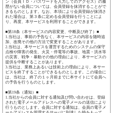
ン（会員ＩＤ・パスワードを入力してのアクセス）の履
歴がない会員については、会員登録を抹消することがで
きるものとします。なお、本項により会員登録が抹消さ
れた場合は、第３条に定める会員登録を行うことによ
り、再度、本サービスを利用することができます。
■第18条（本サービスの内容変更、中断及び終了）■
1.当社は、事前の予告なく、本サービスの内容を随時追
加、改廃その他の方法で変更することがあります。
2.当社は、本サービスを運営するためのシステムの保守
点検や障害の発生、火災・停電等の事故、地震・洪水等
の災害、戦争・暴動その他の理由により、本サービスの
提供を中断することがあります。
3.当社は、業務上あるいは技術上の理由により、本サー
ビスを終了することができるものとします。この場合に
は、当社は、終了の１ヶ月前までに本サイトにて会員へ
の予告を行うものとします。
■第19条（通知）■
1.当社からの会員に対する通知及び問い合わせは、登録
された電子メールアドレスへの電子メールの送信により
行うものとします。会員に対する通知は、会員の電子メ
ールアドレスを管理するサーバに到達した時をもって、