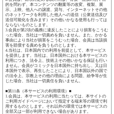
的を問わず、本コンテンツの翻案等の改変、複製、展
示、上映、他人への譲渡、貸与、インターネットその他
のネットワークを利用した他人への送信（公衆送信及び
送信可能化を含みます）その他いかなる使用も行っては
ならないものとします。
3.会員が第2項の義務に違反したことにより損害をこうむ
った場合、当社は一切責めを負いません。また、かかる
事由により当社が損害をこうむった場合、会員は当該損
害を賠償する責めを負うものとします。
4.当社は、日本国内での利用を前提として、本サービス
を提供します。当社は、日本国外における本サービスの
利用につき、法令上、技術上その他いかなる保証も行い
ません。会員がコミックを日本国外に持ち出し、又は日
本国外で表示、再生したことにより、日本国以外の国で
の法令上、宗教上その他の理由による問題、紛争等が生
じた場合、当社は一切責任を負いません。
■第11条（本サービスの利用環境）■
1.会員は、本サービスの利用に当たっては、本サイトの
ご利用ガイドページにおいて指定する端末等の環境で利
用するものとします。それ以外の環境では本サービスの
全部又は一部が利用できない場合があります。