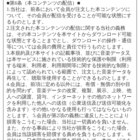
■第6条（本コンテンツの配信）■
1.当社は、前条において会員が注文した本コンテンツに
ついて、その会員が配信を受けることが可能な状態にす
るものとします。
2.注文された本コンテンツの配信に関する当社の義務
は、その本コンテンツを本サイトからダウンロード可能
な状態とすることまでとし、ダウンロードの操作・通信
等については会員の費用と責任で行うものとします。
3.本規約及び本サイトの記載事項、並びに音楽データ又
は本サービスに施されている技術的な保護や制限（利用
する端末、利用者、利用期間等に関する技術的な制限）
によって認められている範囲で、注文した音楽データを
再生して、聴取等使用することができるものとします。
4.会員は、前項に定める以外には、有償・無償の別や目
的を問わず、音楽データの改変、複製、展示、上映、他
人への譲渡、貸与、インターネットその他のネットワー
クを利用した他人への送信（公衆送信及び送信可能化を
含みます）その他いかなる使用も行ってはならないもの
とします。 5.会員が第2項の義務に違反したことにより
損害をこうむった場合、当社は一切責めを負いません。
また、かかる事由により当社が損害をこうむった場合、
会員は当該損害を賠償する責めを負うものとします。 6.