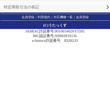
特定商取引法の表記
会員登録
｜
利用規約
｜
対応機種一覧
｜
会員登録
(C)うたっくす
JASRAC許諾番号:9010654026Y5501
JRC認証番号:X000283S13L
e-lisence許諾番号 ID28233